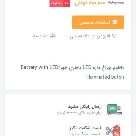
800,000
تومان
850,000
تخفیف
6٪
استعلام محصول
افزودن به علاقه‌مندی
مقایسه
باطوم چراغ داره LED باطری خور/Battery with LED
illuminated baton
ارسال رایگان مشهد
برای خرید بالای 1000000 تومان
قیمت شگفت‌ انگیز
تا سقف 50% تخفیف