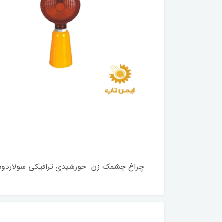
چراغ چشمک زن خورشیدی ترافیکی سولاردوم/lardam traffic light flashing solar