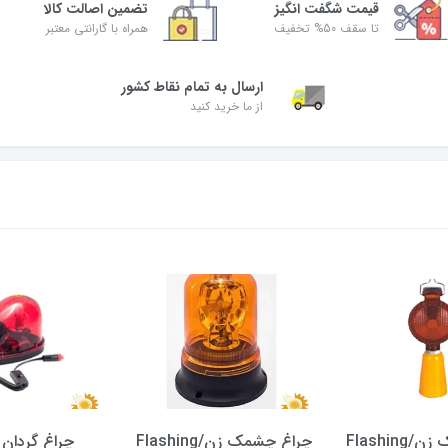
قیمت شگفت‌ انگیز
تضمین اصالت کالا
تا سقف 50% تخفیف
همراه با گارانتی معتبر
ارسال به تمام نقاط کشور
از ما خرید کنید
چراغ چشمک زن/Flashing
چراغ چشمک زن/Flashing
چراغ گردان آ