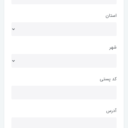
استان
شهر
کد پستی
آدرس