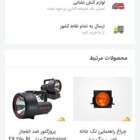
لوازم آتش نشانی
ایمنی یک سرمایه گذاری پر سود است
ارسال به تمام نقاط کشور
از ما خرید کنید
محصولات مرتبط
چراغ راهنمایی تک خانه
پروژکتور ضد انفجار
لامپی رنگ زرد
Centurion مدل EX 250 RL