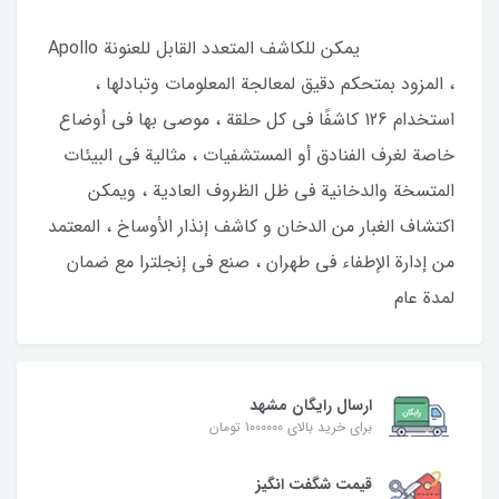
يمكن للكاشف المتعدد القابل للعنونة Apollo
، المزود بمتحكم دقيق لمعالجة المعلومات وتبادلها ،
استخدام 126 كاشفًا في كل حلقة ، موصى بها في أوضاع
خاصة لغرف الفنادق أو المستشفيات ، مثالية في البيئات
المتسخة والدخانية في ظل الظروف العادية ، ويمكن
اكتشاف الغبار من الدخان و كاشف إنذار الأوساخ ، المعتمد
من إدارة الإطفاء في طهران ، صنع في إنجلترا مع ضمان
لمدة عام
ارسال رایگان مشهد
برای خرید بالای 1000000 تومان
قیمت شگفت‌ انگیز