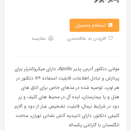
استعلام محصول
افزودن به علاقه‌مندی
مقایسه
مولتی دتکتور آدرس پذیر Apollo، داراي ميكروكنترلر براي
پردازش و تبادل اطلاعات، قابليت استفاده 126 دتكتور در
هر لوپ، توصيه شده در مدهاي خاص براي اتاق هاي
هتل و يا بيمارستان، ايده آل در محيط هاي كثيف و پر
دود در شرايط نرمال، قابليت تشخيص غبار از دود و آلارم
كثيفي دتكتور، دارای تاییدیه آتش نشانی تهران، ساخت
انگلستان با گارانتی یکساله