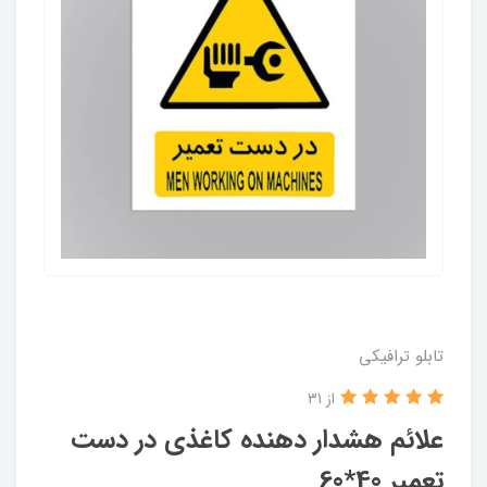
تابلو ترافیکی
از 31
علائم هشدار دهنده کاغذی در دست
تعمیر 40*60