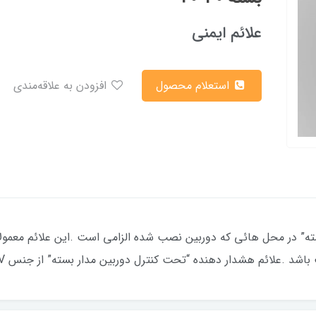
علائم ایمنی
استعلام محصول
افزودن به علاقه‌مندی
ته” در محل هائی که دوربین نصب شده الزامی است .این علائم معمو
د .علائم هشدار دهنده “تحت کنترل دوربین مدار بسته” از جنس UV و ضد آب است .