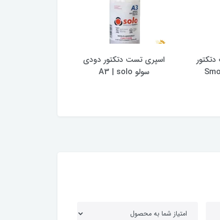
دتکتور
اسپری تست دتکتور دودی
Smo
سولو A3 | solo
آژیر فلزی 220 وات