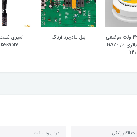
دتکتور گاز ۲۲۰ ولت موضعی
پنل مادربرد آریاک
اسپری تست 
آریاک مدل باتری دار GAZ-
keSabre
220