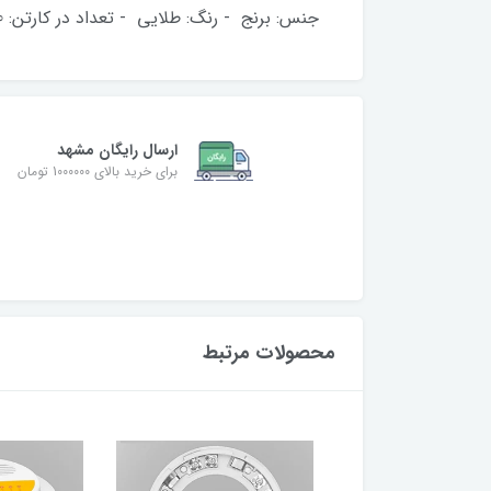
جنس: برنج - رنگ: طلایی - تعداد در کارتن: 10 عدد - سایز: 1/5 اینچ - برند: آریا - ساخت: ایران
ارسال رایگان مشهد
برای خرید بالای 1000000 تومان
محصولات مرتبط