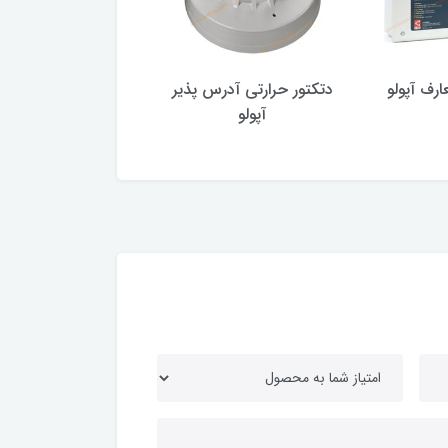
ارف آپولو
دتکتور حرارتی آدرس پذیر
دتکتور دودی اپتیکا
آپولو
پذیر آپولو