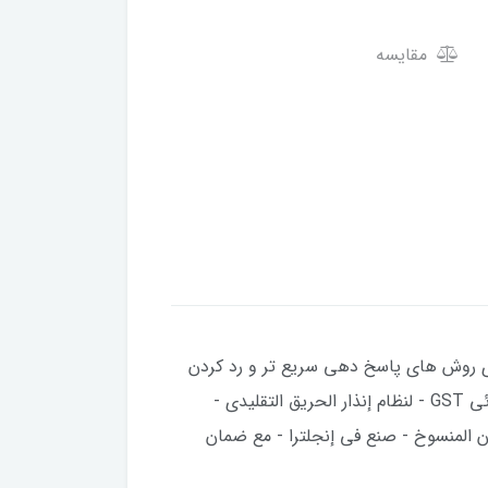
مقایسه
ای روش های پاسخ دهی سریع تر و رد کردن
آلارم های نادرست_ امکان گزارش آدرس کپی شده_ ساخت انگلستان_ با یکسال گارانتی . كاشف الدخان الكهروضوئي GST - لنظام إنذار الحريق التقليدي -
وان المنسوخ - صنع في إنجلترا - مع ضمان