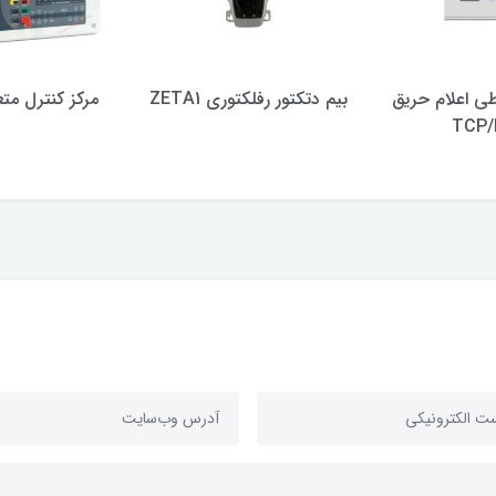
اطی اعلام حریق
بیم دتکتور رفلکتوری ZETA1
مرکز کنترل متع
TCP/