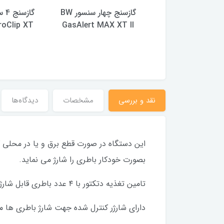
MS
گازسنج چهار سنسور BW
roClip XT
GasAlert MAX XT II
نقد و بررسی
مشخصات
دیدگاه‌ها
این دستگاه در صورت قطع برق و یا در محلی که
بصورت خودکار باطری را شارژ می نماید.
تامین تغذیه دتکتور با ۴ عدد باطری قابل شارژ ۹ ولت در صورت قطع برق اصلی است.
دارای شارژر کنترل شده جهت شارژ باطری ها م