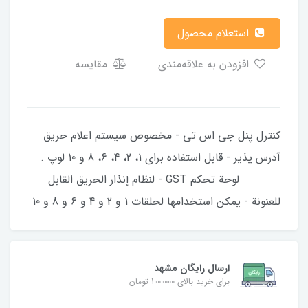
استعلام محصول
افزودن به علاقه‌مندی
مقایسه
کنترل پنل جی اس تی - مخصوص سیستم اعلام حریق
آدرس پذیر - قابل استفاده برای 1، 2، 4، 6، 8 و 10 لوپ .
لوحة تحكم GST - لنظام إنذار الحريق القابل
للعنونة - يمكن استخدامها لحلقات 1 و 2 و 4 و 6 و 8 و 10
ارسال رایگان مشهد
برای خرید بالای 1000000 تومان