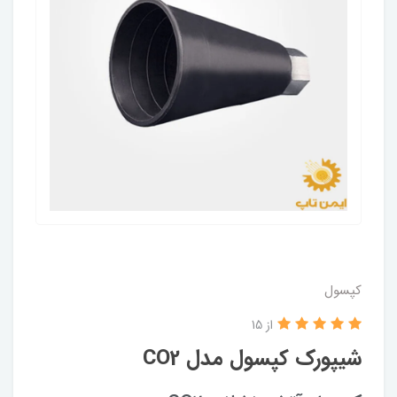
کپسول
از 15
شیپورک کپسول مدل CO2