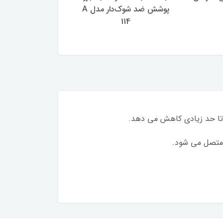
پوشش ضد شوک‌دار مدل A
پوشش فول بادی 
A230
114
ا تا حد زیادی کاهش می دهد.
ت متصل می شود.