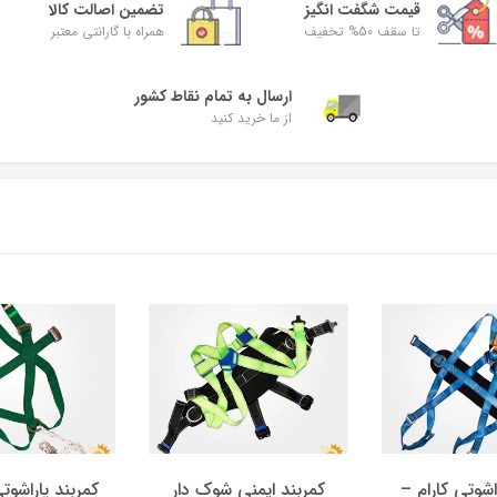
قیمت شگفت‌ انگیز
تضمین اصالت کالا
تا سقف 50% تخفیف
همراه با گارانتی معتبر
ارسال به تمام نقاط کشور
از ما خرید کنید
اشوتی کارام –
کمربند ایمنی شوک دار
کمربند پاراشو