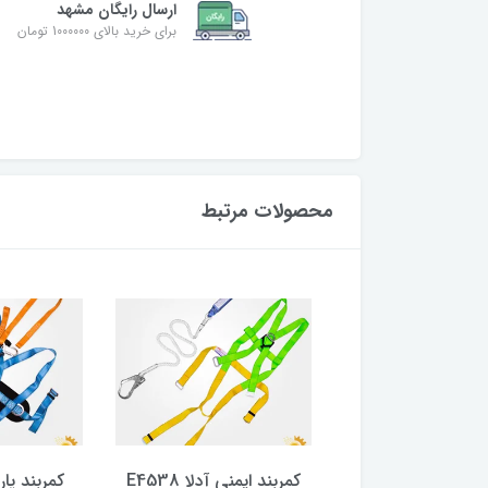
ارسال رایگان مشهد
برای خرید بالای 1000000 تومان
محصولات مرتبط
کمربند ایمنی PROTEKT
کمربند ایمنی آدلا E4538
کمربند پار