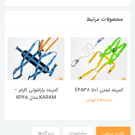
محصولات مرتبط
کمربند ایمنی آدلا E4538
کمربند پاراشوتی کارام –
KARAM مدل KP25
6,500,000 تومان
نقد و بررسی
مشخصات
دیدگاه‌ها