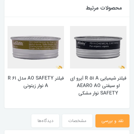
محصولات مرتبط
فیلتر شیمیایی R 51 A آیرو ای
فیلتر AO SAFETY مدل R 61
او سیفتی AEARO AO
A نوار زیتونی
SAFETY نوار مشکی
نقد و بررسی
مشخصات
دیدگاه‌ها