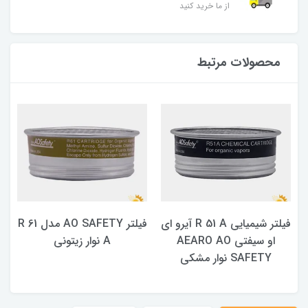
از ما خرید کنید
محصولات مرتبط
فیلتر شیمیایی R 51 A آیرو ای
فیلتر AO SAFETY مدل R 61
او سیفتی AEARO AO
A نوار زیتونی
SAFETY نوار مشکی