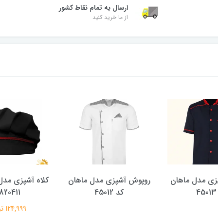
ارسال به تمام نقاط کشور
از ما خرید کنید
زی مدل ماهان
روپوش آشپزی مدل ماهان
کلاه آشپزی مدل
4
کد 45012
820411
124,999 تومان