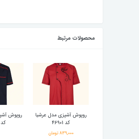
محصولات مرتبط
آشپزی مدل نیما کد
روپوش آشپزی مدل عرشیا
روپوش آشپ
46602
کد 46901
کد 5013
710,000 تومان
839,000 تومان