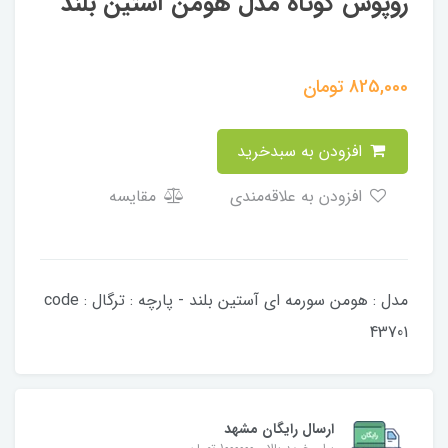
روپوش کوتاه مدل هومن آستین بلند
825,000
تومان
افزودن به سبدخرید
افزودن به علاقه‌مندی
مقایسه
مدل : هومن سورمه ای آستین بلند - پارچه : ترگال code :
43701
ارسال رایگان مشهد