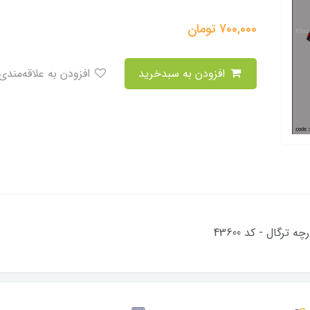
700,000
تومان
افزودن به سبدخرید
افزودن به علاقه‌مندی
رگال - کد 43600