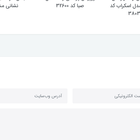
مدل اسکراب کد
صبا کد 32600
نشانی م
380