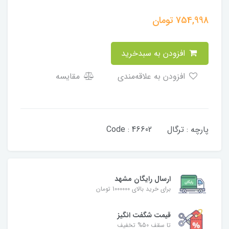
754,998
تومان
افزودن به سبدخرید
افزودن به علاقه‌مندی
مقایسه
پارچه : ترگال Code : 46602
ارسال رایگان مشهد
برای خرید بالای 1000000 تومان
قیمت شگفت‌ انگیز
تا سقف 50% تخفیف