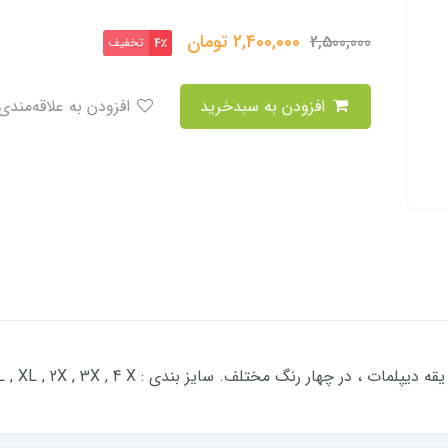
2,400,000
تومان
2,500,000
تخفیف
4٪
افزودن به سبدخرید
افزودن به علاقه‌مندی
در چهار رنگ مختلف. سایز بندی : M , L , XL , 2X , 3X , 4 X