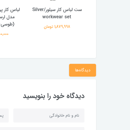
باس کار کتون
ست لباس کار سیلور/Silver
لباس کار پ
workwear set
مدل ارسط
2,900,00 تومان
(طوسی- 
1,879,998 تومان
2,000,000
دیدگاه‌ها
دیدگاه خود را بنویسید