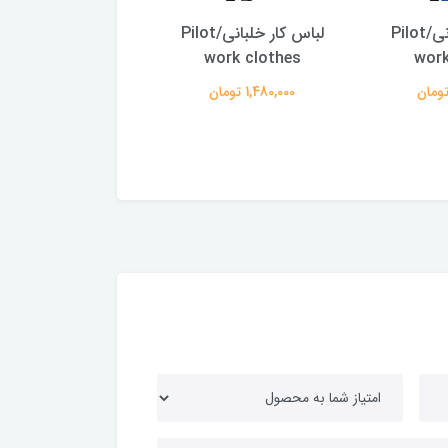
لباس کار خلبانی/Pilot
لباس کار خلبانی/Pilot
لباس کار پروشات صا
work
work clothes
مدل سناتور اورجینال
- آبی)
1,480,000 تومان
2,330,000 تومان