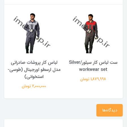
ست لباس کار سیلور/Silver
لباس کار پروشات صادراتی
workwear set
مدل ارسطو اورجینال (طوسی-
استخوانی)
t
1,879,998 تومان
2,000,000 تومان
دیدگاه‌ها