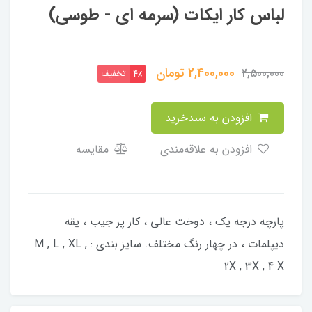
لباس کار ایکات (سرمه ای - طوسی)
2,400,000
تومان
2,500,000
تخفیف
4٪
افزودن به سبدخرید
افزودن به علاقه‌مندی
مقایسه
پارچه درجه یک ، دوخت عالی ، کار پر جیب ، یقه
دیپلمات ، در چهار رنگ مختلف. سایز بندی : M , L , XL ,
2X , 3X , 4 X