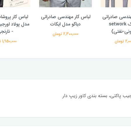
هندسی صادراتی
لباس کار مهندسی صادراتی
لباس کار پروشا
ست ورک setwork
دیاکو مدل ایکات
مدل پولاد اورج
نی-نفتی)
- نارنج
2,300,000 تومان
 تومان
1,950,000 تومان
یب پاکتی، بسته بندی کاور زیپ دار