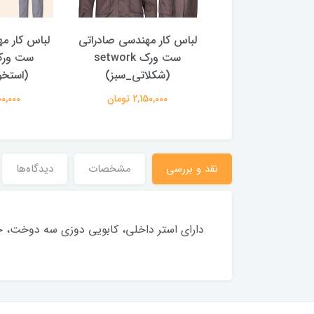
ار مهندسی صادراتی
لباس کار مهندسی صادراتی
لباس کار م
ست ورک setwork
ست ورک setwork
شکی-نارنجی)
(شکلاتی_سبز)
(استخو
2,000,00 تومان
2,150,000 تومان
2,000,000
نقد و بررسی
مشخصات
دیدگاه‌ها
دارای استر داخلی، کابویی دوزی سه دوخت، ج