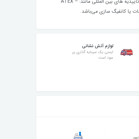
است. انواع خروجی ها از قبیل mA0/4…20 – رله – مدباس و پروفی باس در این تجهیز وجود دارد. دارای استاندارد و تاییدیه های بین المللی مانند: ATEX –
لوازم آتش نشانی
ایمنی یک سرمایه گذاری پر
سود است