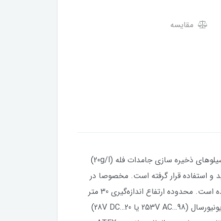
مقایسه
لول ترانسمیتر دیسپلیسری (الکترومکانیکی) یا شاقولی مدل NivoBob ® NB 3100 برای اندازه‌گیری پیوسته سطح در سیلوهای ذخیره‌ سازی جامدات فله (20g/l)
د و استفاده قرار گرفته است. مخصوصا در
گرانول ها یا جامدات حجیم با مقدار دی الکتریک DK پایین، آن را به یک دستگاه همه جانبه و قابل اعتماد تبدیل کرده است. محدوده ارتفاع اندازه‌گیری 30 متر
بوده و خطای اندازه‌گیری این تجهیز در 30 متر تنها 0.5 درصد است. ولتاژ تغذیه مناسب برای این سطح سنج بصورت یونیورسال (98…253V AC یا 20…28V DC)