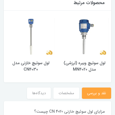
محصولات مرتبط
لول سوئیچ ویبره (لرزشی)
لول سوئیچ خازنی مدل
مدل MN4020
CN4030
نقد و بررسی
مشخصات
دیدگاه‌ها
مزایای لول سوئیچ خازنی CN 4020 چیست؟