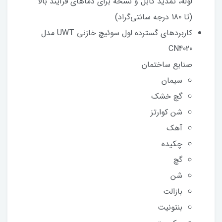
لوله، تمدید کابل و نسخه برای دماهای فرآیند بالا
(تا 180 درجه سانتی‌گراد)
کاربرد‌های گسترده لول سوئیچ خازنی UWT مدل
CN4020
صنایع ساختمان
سیمان
گچ خشک
شن کوارتز
آهک
چکیده
گچ
شن
بازالت
بنتونیت