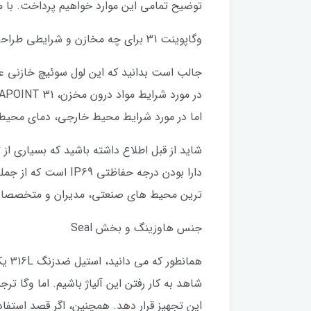
توضیح تمامی این موارد خواهیم پرداخت. با ما
وگاپوینت 31 برای چه مخازن و شرایطی طراحی شده است؟
جالب است بدانید که این لول سوئیچ خازنی ع
اما در مورد شرایط محیط خارجی، دمای محیط ایده ال در بین 40- تا 70
دارا بودن درجه حفا
ترین محیط های صنعتی، مدیران و متخصصان م
جنس هاوزینگ و بخش Seal
هما
این تجهیز قرار دهد. همچنین، اگر قصد استفاد