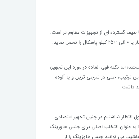
طیف گسترده ای از تجهیزات مقاوم تر است.
در مورد شرایط مواد درون مخزن، VEGAPOINT 31 می تواند به خوبی دمای 40- تا 115 درجه سانتیگراد و فشار 25-0 بار یا 0 الی 2500 کیلو پاسکال را تحمل نماید.
قبل اطلاع داشته باشید که بسیاری از تجهیزات اندازه گیری وگا دارای استانداردهای حفاظتی IP67 و IP66 هستند؛ اما نکته فوق العاده در مورد این تجهیز،
 رود. بدین ترتیب، حتی در شرجی ترین و یا آلوده
ند داشت.
عتا در وهله اول انتظار نداشتیم در چنین تجهیز اقتصادی
اده برای افزایش مقاومت VEGAPOINT 31 گزینه استیل ضدزنگ را به عنوان انتخاب اصلی برای جنس هاوزینگ
باشید، می توانید جنس هاوزینگ را از