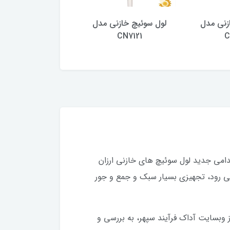
زنی مدل
لول سوئیچ خازنی مدل
لول سوئیچ خازنی 
CN7120
CN7121
C
دامی جدید لول سوئیچ های خازنی ارزان
 میان رده های این سری به شمار می رود، تجهیزی بسیار سبک و جمع و جور
 وبسایت آداک فرآیند سپهر، به بررسی و