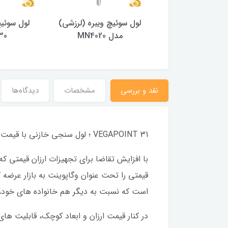
ئیچ ویبره (لرزشی)
لول سوئیچ ویبره (لرزشی)
لول سوئی
ل MN4030
مدل MN4020
30
نقد و بررسی
مشخصات
دیدگاه‌ها
VEGAPOINT 31 ؛ لول سنجی خازنی با قیمت باورنکردنی!
با افزایش تقاضا برای تجهیزات ارزان قیمتی 
است که نسبت به دیگر هم خانواده های خود، 
در کنار قیمت ارزان و ابعاد کوچک، قابلیت ها