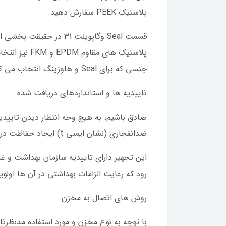
پلاستیک PEEK سفارش دهید.
قسمت Seal وگاپوینت 31
پلاستیک های
جنسی که برای Seal و هاوزینگ انتخاب می کنید، در قیمت نهایی تجهیز موثر خواهد بود.
تاییدیه ها و استانداردهای دریافت شده
ضدانفجاری (نشان ایمنی t) ایجاد حفاظت در برابر محیط های انفجاری می کند، می تواند در زون های 20، 21، 22 و نیز زون 2 مورد استفاده قرار گیرد.
رود که رعایت الزامات بهداشتی در آن ها او
روش های اتصال به مخزن