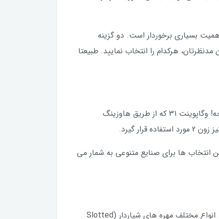
ز از اهمیت بسیاری برخوردار است. دو گزینه
رایط مخزن مدنظرتان، هرکدام را انتخاب نمایید. طبیعتا
صادق باشیم، به هیچ وجه انتظار دیدن تاییدیه های معتبری نظیر ATEX در این تجهیز را نداشتیم، آن هم در این درجه! وگاپوینت 31 که از طریق هاوزینگ
FD) نیز می باشد. از این رو، یکی از بهترین انتخاب ها برای صنایع متنوعی به شمار می
با توجه به نوع مخزن و مورد استفاده مدنظرتان، راه های مختلفی برای اتصال VEGAPOINT 31 به مخزن وجود دارد. انواع مختلف مهره های شیاردار (Slotted