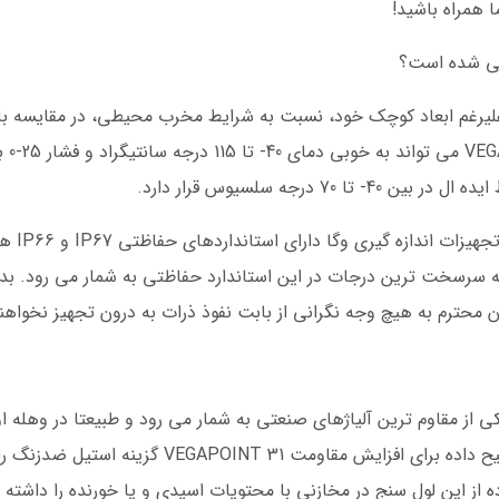
 همراه باشید!
لیرغم ابعاد کوچک خود، نسبت به شرایط مخرب محیطی، در مقایسه با 
 درجه سلسیوس قرار دارد.
شاید از 
ظتی IP69 است که از جمله سرسخت ترین درجات در این استاندارد حفاظتی به شمار می
حترم به هیچ وجه نگرانی از بابت نفوذ ذرات به درون تجهیز نخواه
نطور که می دانید، استیل ضدزنگ 316L یکی از مقاوم ترین آلیاژهای صنعتی به شمار می رود و طبی
شاهد به کار رفتن این آلیاژ باشیم. اما وگا ترجیح د
ه از این لول سنج در مخازنی با محتویات اسیدی و یا خورنده را داشته 