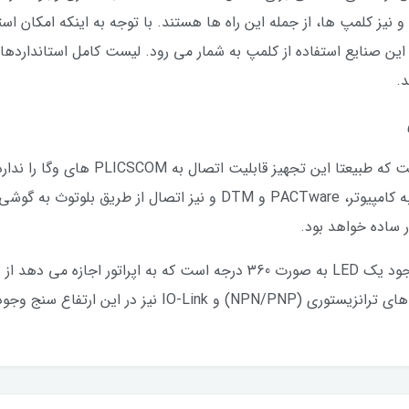
)، رزوه با استانداردهای ≥ ½ NPT و ≥ G½ و نیز کلمپ ها، از جمله این راه ها هستند. با توجه به
 این صنایع استفاده از کلمپ به شمار می رود. لیست کامل استانداردهای
.
دو طریق ممکن است: از طریق اتصال با سیم به کامپیوتر، PACTware و DTM 
ر ساده خواهد بود.
یکی از بهترین قابلیت های این سطح سنج، وجود یک LED به صورت 360 درجه ا
یز در این ارتفاع سنج وجود دارد.