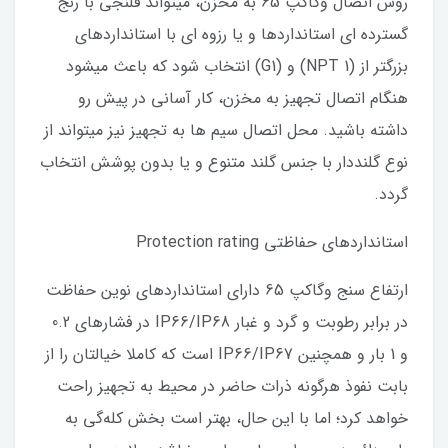
روش اتصال وگاکپ 65 به مخزن، میتواند فلنجی با رنج
گسترده ای استانداردها و یا رزوه ای با استانداردهای
بزرگتر از (NPT 1) و (G1) انتخاب شود که باعث میشود
هنگام اتصال تجهیز به مخزن، کار آسانی در پیش رو
داشته باشید. محل اتصال سیم ها به تجهیز نیز میتواند از
نوع گلنددار با جنس گلند متنوع و یا بدون پوشش انتخاب
گردد.
استانداردهای حفاظتی Protection rating
ارتفاع سنج وگاکپ 65 دارای استانداردهای نوین حفاظت
در برابر رطوبت و گرد و غبار IP66/IP68 در فشارهای 0.2
و 1 بار و همچنین IP66/IP67 است که کاملا خیالتان را از
بابت نفوذ هرگونه ذرات حاضر در محیط به تجهیز راحت
خواهد کرد؛ اما با این حال، بهتر است بخش کله‌گی به