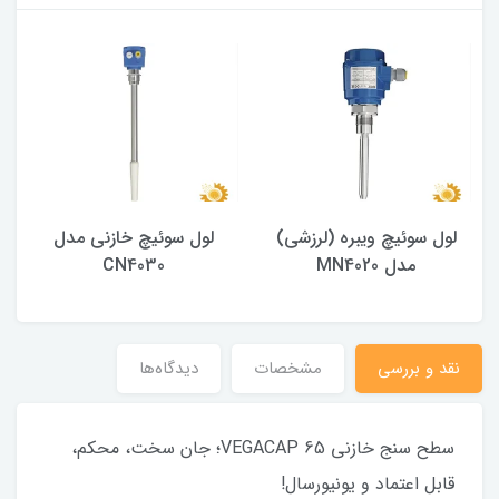
لول سوئیچ ویبره (لرزشی)
لول سوئیچ خازنی مدل
مدل MN4020
CN4030
نقد و بررسی
مشخصات
دیدگاه‌ها
سطح سنج خازنی VEGACAP 65؛ جان سخت، محکم،
قابل اعتماد و یونیورسال!