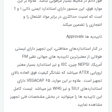
طور دائم در محیط بسیار مرطوبی نباشد. علاوه بر این
موارد فوق، این سنسور دارای استاندارد ایمنی ذاتی i و t
است که امنیت حداکثری در برابر مواد اشتعال زا و
انفجاری را تضمین میکند.
تاییدیه ها Approvals
در کنار استانداردهای حفاظتی، این تجهیز دارای لیستی
طولانی از معتبرترین تاییدیه های جهانی نظیر FM
آمریکا، NEPSI چین، IEC و نیز استاندارد بسیار معتبر
اروپایی ATEX میباشد که نشانگر کیفیت فوق العاده بالای
تجهیز است. علاوه بر این موارد، VEGACAP 65 دارای
استانداردهای SIL2 و نیز WHG نیز میباشد. لیست کامل
این تاییدیه ها را میتوانید در بخش مشخصات فنی تجهیز
مشاهده نمایید.