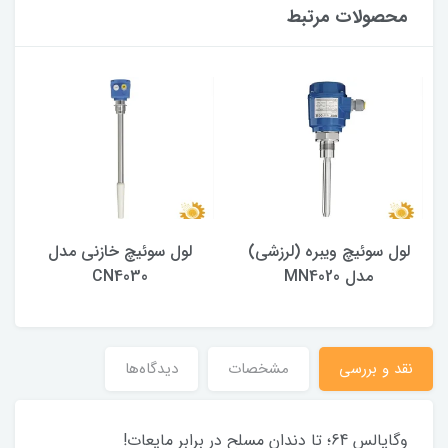
محصولات مرتبط
لول سوئیچ ویبره (لرزشی)
لول سوئیچ خازنی مدل
مدل MN4020
CN4030
نقد و بررسی
مشخصات
دیدگاه‌ها
وگاپالس 64؛ تا دندان مسلح در برابر مایعات!