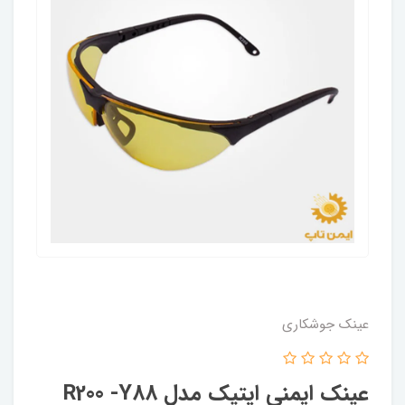
عینک جوشکاری
عینک ایمنی اپتیک مدل R200 -Y88