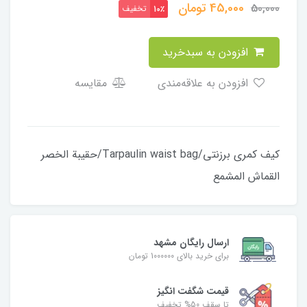
45,000
تومان
50,000
تخفیف
10٪
افزودن به سبدخرید
افزودن به علاقه‌مندی
مقایسه
کیف کمری برزنتی/Tarpaulin waist bag/حقيبة الخصر
القماش المشمع
ارسال رایگان مشهد
برای خرید بالای 1000000 تومان
قیمت شگفت‌ انگیز
تا سقف 50% تخفیف