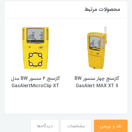
محصولات مرتبط
گازسنج چهار سنسور BW
گازسنج 4 سنسور BW مدل
GasAlertMicroClip XT
GasAlert MAX XT II
نقد و بررسی
مشخصات
دیدگاه‌ها