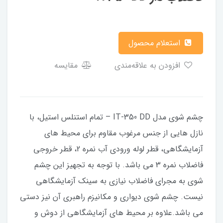
استعلام محصول
افزودن به علاقه‌مندی
مقایسه
چشم شوي مدل IT-350 DD – تمام استنلس استيل، با
نازل هايي از جنس مرغوب مقاوم براي محيط هاي
آزمايشگاهي، قطر لوله ورودي آب نمره 2، قطر خروجي
فاضلاب نمره 3 مي باشد. با توجه به تجهيز اين چشم
شوي به مجراي فاضلاب نيازي به سينک آزمايشگاهي
نيست. چشم شوي ديواري و مکانيزم راهبري آن نيز دستي
مي باشد.علاوه بر محیط های آزمایشگاهی از دوش و